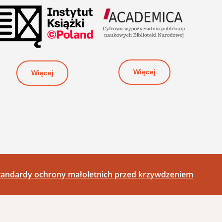
Więcej
Więcej
tandardy ochrony małoletnich przed krzywdzeniem