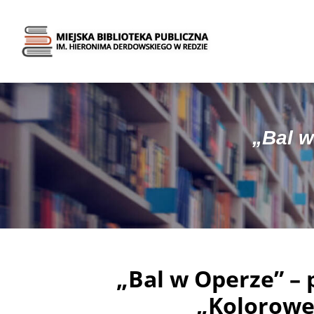
„Bal w
„Bal w Operze” –
„Kolorow