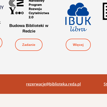
k
Budowa Biblioteki w
Redzie
Więcej
Zadanie
rezerwacje@biblioteka.reda.pl
S