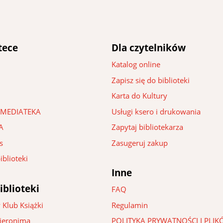
tece
Dla czytelników
Katalog online
Zapisz się do biblioteki
Karta do Kultury
 – MEDIATEKA
Usługi ksero i drukowania
A
Zapytaj bibliotekarza
s
Zasugeruj zakup
iblioteki
Inne
iblioteki
FAQ
 Klub Książki
Regulamin
Hieronima
POLITYKA PRYWATNOŚCI I PLI