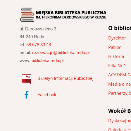
O biblio
ul. Derdowskiego 3
84-240 Reda
Dyrektor
tel.
58 678 33 48
Patron
email:
rezerwacje@biblioteka.reda.pl
Historia
www:
biblioteka.reda.pl
Filia Nr 1
ACADEMIC
Biuletyn Informacji Publicznej
Media o na
Partnerzy b
Facebook
Wokół B
Dyskusyjny
Galeria u 