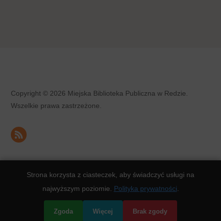
Copyright © 2026 Miejska Biblioteka Publiczna w Redzie.
Wszelkie prawa zastrzeżone.
Strona korzysta z ciasteczek, aby świadczyć usługi na
OPIEKA, SERWIS I STRONA INTERNETOWA
DIVART.PL
&
KOPIE
najwyższym poziomie.
Polityka prywatności
.
Zgoda
Więcej
Brak zgody