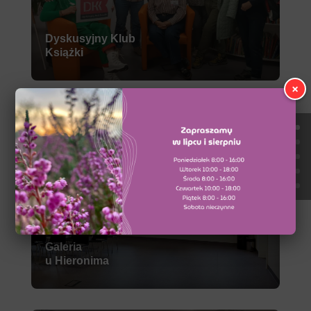
Dyskusyjny Klub
Książki
×
Galeria
u Hieronima