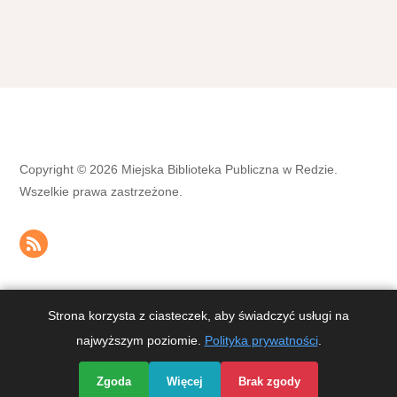
Copyright © 2026 Miejska Biblioteka Publiczna w Redzie.
Wszelkie prawa zastrzeżone.
Strona korzysta z ciasteczek, aby świadczyć usługi na
OPIEKA, SERWIS I STRONA INTERNETOWA
DIVART.PL
&
KOPIE
najwyższym poziomie.
Polityka prywatności
.
Zgoda
Więcej
Brak zgody