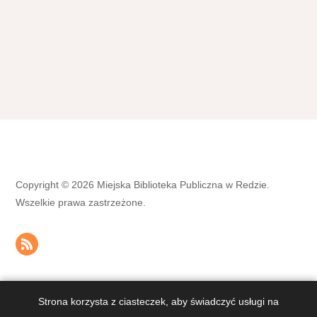
Copyright © 2026 Miejska Biblioteka Publiczna w Redzie.
Wszelkie prawa zastrzeżone.
Strona korzysta z ciasteczek, aby świadczyć usługi na
OPIEKA, SERWIS I STRONA INTERNETOWA
DIVART.PL
&
KOPIE