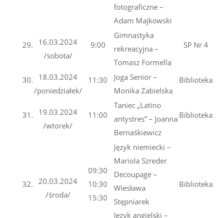
fotograficzne –
Adam Majkowski
Gimnastyka
16.03.2024
29.
9:00
SP Nr 4
rekreacyjna –
/sobota/
Tomasz Formella
18.03.2024
Joga Senior –
30.
11:30
Biblioteka
/poniedziałek/
Monika Zabielska
Taniec „Latino
19.03.2024
31.
11:00
Biblioteka
antystres” – Joanna
/wtorek/
Bernaśkiewicz
Język niemiecki –
Mariola Szreder
09:30
Decoupage –
20.03.2024
32.
10:30
Biblioteka
Wiesława
/środa/
15:30
Stępniarek
Język angielski –