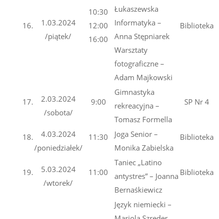
Łukaszewska
10:30
1.03.2024
Informatyka –
16.
12:00
Biblioteka
/piątek/
Anna Stępniarek
16:00
Warsztaty
fotograficzne –
Adam Majkowski
Gimnastyka
2.03.2024
17.
9:00
SP Nr 4
rekreacyjna –
/sobota/
Tomasz Formella
4.03.2024
Joga Senior –
18.
11:30
Biblioteka
/poniedziałek/
Monika Zabielska
Taniec „Latino
5.03.2024
19.
11:00
Biblioteka
antystres” – Joanna
/wtorek/
Bernaśkiewicz
Język niemiecki –
Mariola Szreder