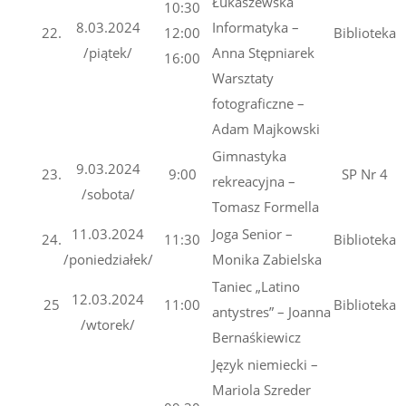
Łukaszewska
10:30
8.03.2024
Informatyka –
22.
12:00
Biblioteka
/piątek/
Anna Stępniarek
16:00
Warsztaty
fotograficzne –
Adam Majkowski
Gimnastyka
9.03.2024
23.
9:00
SP Nr 4
rekreacyjna –
/sobota/
Tomasz Formella
11.03.2024
Joga Senior –
24.
11:30
Biblioteka
/poniedziałek/
Monika Zabielska
Taniec „Latino
12.03.2024
25
11:00
Biblioteka
antystres” – Joanna
/wtorek/
Bernaśkiewicz
Język niemiecki –
Mariola Szreder