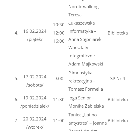
Nordic walking –
Teresa
Łukaszewska
10:30
16.02.2024
Informatyka –
4.
12:00
Biblioteka
/piątek/
Anna Stępniarek
16:00
Warsztaty
fotograficzne –
Adam Majkowski
Gimnastyka
17.02.2024
5.
9:00
SP Nr 4
rekreacyjna –
/sobota/
Tomasz Formella
19.02.2024
Joga Senior –
6.
11:30
Biblioteka
/poniedziałek/
Monika Zabielska
Taniec „Latino
20.02.2024
7.
11:00
Biblioteka
antystres” – Joanna
/wtorek/
Bernaśkiewicz