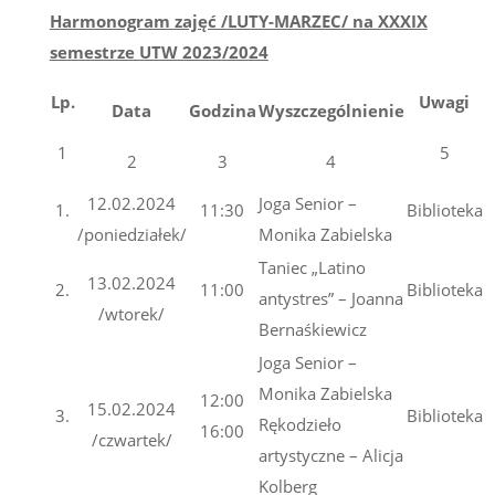
Harmonogram zajęć /
LUTY-MARZEC
/ na XXXIX
semestrze UTW 2023/2024
Lp.
Uwagi
Data
Godzina
Wyszczególnienie
1
5
2
3
4
12.02.2024
Joga Senior –
1.
11:30
Biblioteka
/poniedziałek/
Monika Zabielska
Taniec „Latino
13.02.2024
2.
11:00
Biblioteka
antystres” – Joanna
/wtorek/
Bernaśkiewicz
Joga Senior –
Monika Zabielska
12:00
15.02.2024
3.
Biblioteka
Rękodzieło
16:00
/czwartek/
artystyczne – Alicja
Kolberg