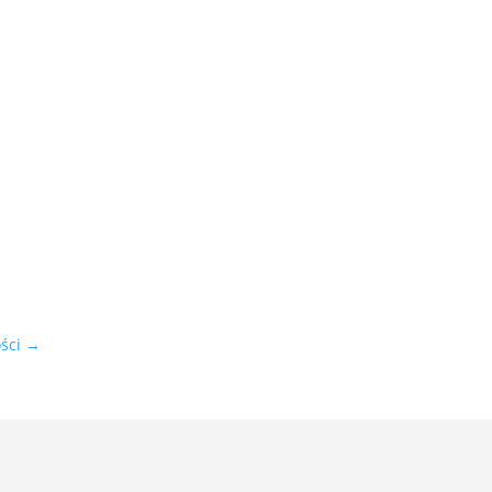
ści
→