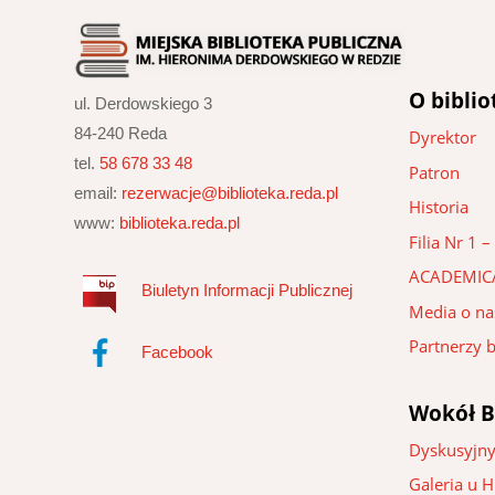
O biblio
ul. Derdowskiego 3
84-240 Reda
Dyrektor
tel.
58 678 33 48
Patron
email:
rezerwacje@biblioteka.reda.pl
Historia
www:
biblioteka.reda.pl
Filia Nr 1
ACADEMIC
Biuletyn Informacji Publicznej
Media o na
Partnerzy b
Facebook
Wokół B
Dyskusyjny
Galeria u 