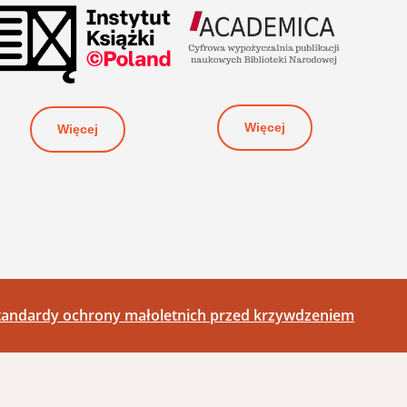
Więcej
Więcej
tandardy ochrony małoletnich przed krzywdzeniem