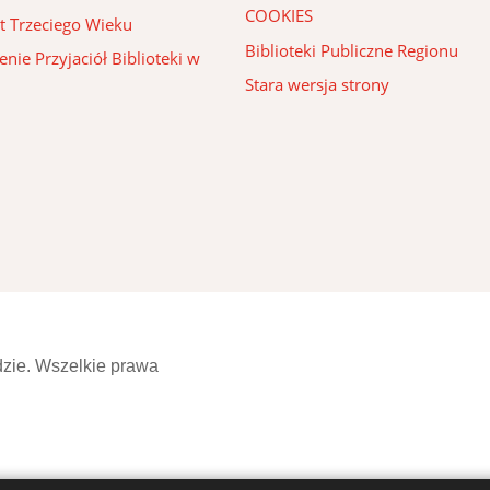
COOKIES
t Trzeciego Wieku
Biblioteki Publiczne Regionu
nie Przyjaciół Biblioteki w
Stara wersja strony
dzie. Wszelkie prawa
OPIEKA, SERWIS I STRONA INTERNETOWA
DIVART.PL
&
KOPIE