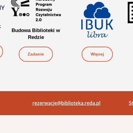
k
Budowa Biblioteki w
Redzie
Więcej
Zadanie
rezerwacje@biblioteka.reda.pl
S