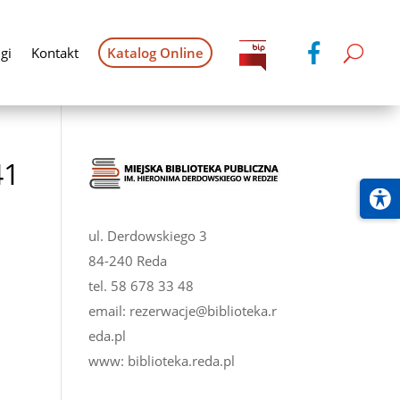
gi
Kontakt
Katalog Online
41
ul. Derdowskiego 3
84-240 Reda
tel.
58 678 33 48
email:
rezerwacje@biblioteka.r
eda.pl
www:
biblioteka.reda.pl