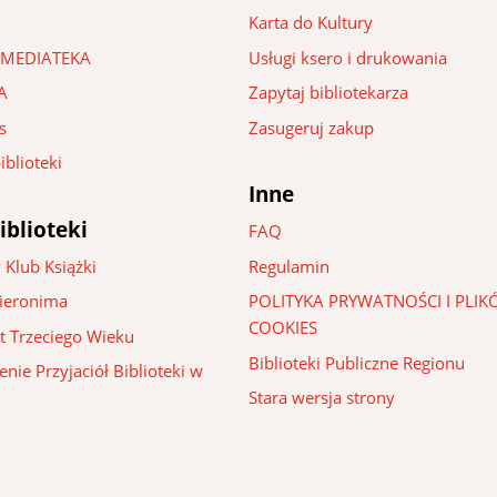
Karta do Kultury
 – MEDIATEKA
Usługi ksero i drukowania
A
Zapytaj bibliotekarza
s
Zasugeruj zakup
iblioteki
Inne
iblioteki
FAQ
 Klub Książki
Regulamin
Hieronima
POLITYKA PRYWATNOŚCI I PLI
COOKIES
t Trzeciego Wieku
Biblioteki Publiczne Regionu
nie Przyjaciół Biblioteki w
Stara wersja strony