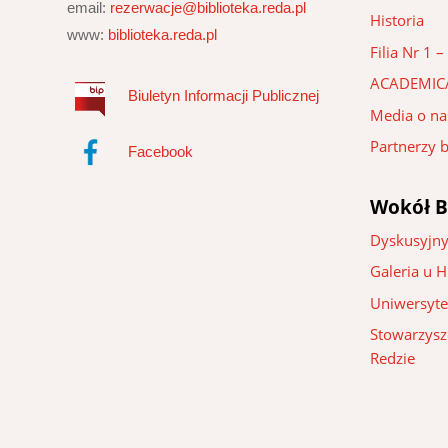
email:
rezerwacje@biblioteka.reda.pl
Historia
www:
biblioteka.reda.pl
Filia Nr 1
ACADEMIC
Biuletyn Informacji Publicznej
Media o na
Partnerzy b
Facebook
Wokół B
Dyskusyjny
Galeria u 
Uniwersyte
Stowarzysze
Redzie