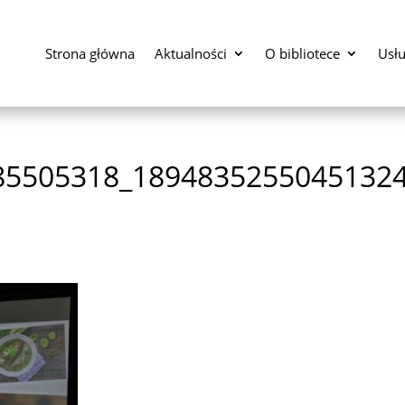
Strona główna
Aktualności
O bibliotece
Usłu
85505318_1894835255045132