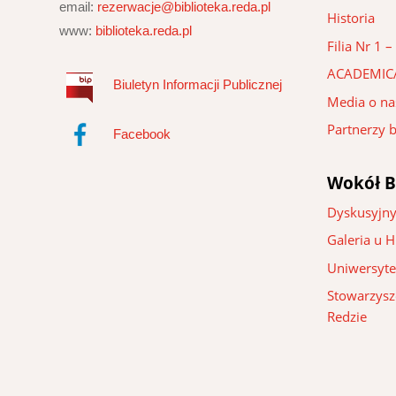
email:
rezerwacje@biblioteka.reda.pl
Historia
www:
biblioteka.reda.pl
Filia Nr 1
ACADEMIC
Biuletyn Informacji Publicznej
Media o na
Partnerzy b
Facebook
Wokół B
Dyskusyjny
Galeria u 
Uniwersyte
Stowarzysze
Redzie