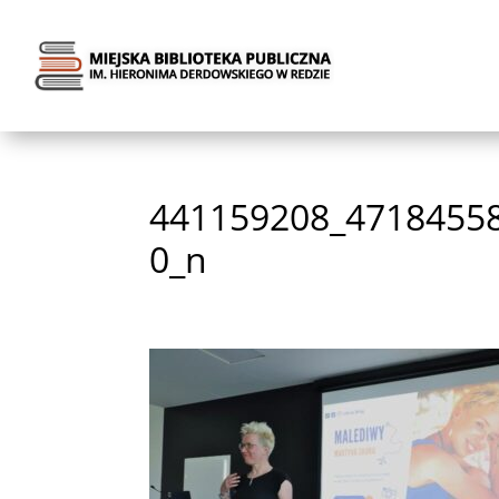
441159208_4718455
0_n