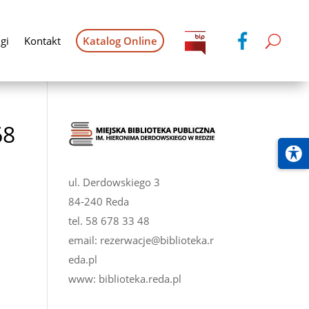
gi
Kontakt
Katalog Online
68
ul. Derdowskiego 3
84-240 Reda
tel.
58 678 33 48
email:
rezerwacje@biblioteka.r
eda.pl
www:
biblioteka.reda.pl