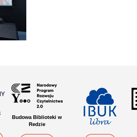
k
Budowa Biblioteki w
Redzie