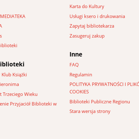
Karta do Kultury
 – MEDIATEKA
Usługi ksero i drukowania
A
Zapytaj bibliotekarza
s
Zasugeruj zakup
iblioteki
Inne
iblioteki
FAQ
 Klub Książki
Regulamin
Hieronima
POLITYKA PRYWATNOŚCI I PLI
COOKIES
t Trzeciego Wieku
Biblioteki Publiczne Regionu
nie Przyjaciół Biblioteki w
Stara wersja strony