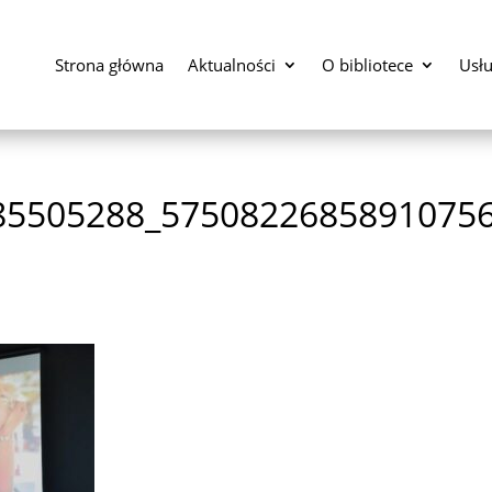
Strona główna
Aktualności
O bibliotece
Usłu
85505288_5750822685891075