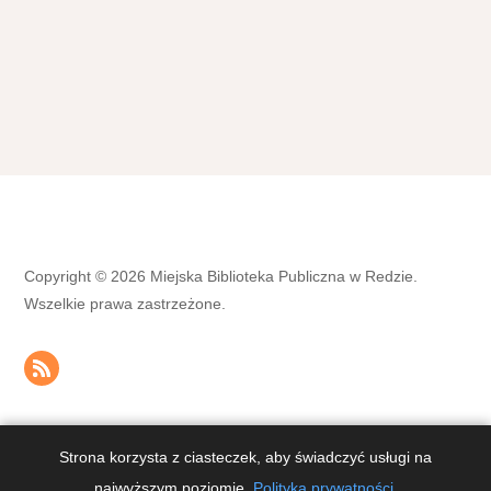
Copyright © 2026 Miejska Biblioteka Publiczna w Redzie.
Wszelkie prawa zastrzeżone.
Strona korzysta z ciasteczek, aby świadczyć usługi na
OPIEKA, SERWIS I STRONA INTERNETOWA
DIVART.PL
&
KOPIE
najwyższym poziomie.
Polityka prywatności
.