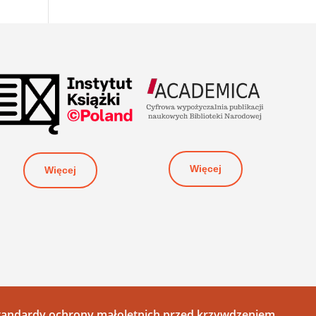
Więcej
Więcej
tandardy ochrony małoletnich przed krzywdzeniem