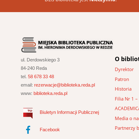
O biblio
ul. Derdowskiego 3
84-240 Reda
Dyrektor
tel.
58 678 33 48
Patron
email:
rezerwacje@biblioteka.reda.pl
Historia
www:
biblioteka.reda.pl
Filia Nr 1
ACADEMIC
Biuletyn Informacji Publicznej
Media o na
Partnerzy b
Facebook