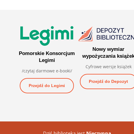
Nowy wymiar
Pomorskie Konsorcjum
wypożyczania książe
Legimi
Cyfrowe wersje książek
/czytaj darmowe e-booki/
Przejdź do Depozyt
Przejdź do Legimi
Dziś biblioteka jest
Nieczynna
.