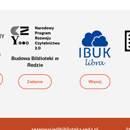
k
Budowa Biblioteki w
Redzie
Więcej
Zadanie
rezerwacje@biblioteka.reda.pl
S