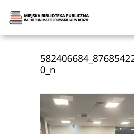
582406684_8768542
0_n