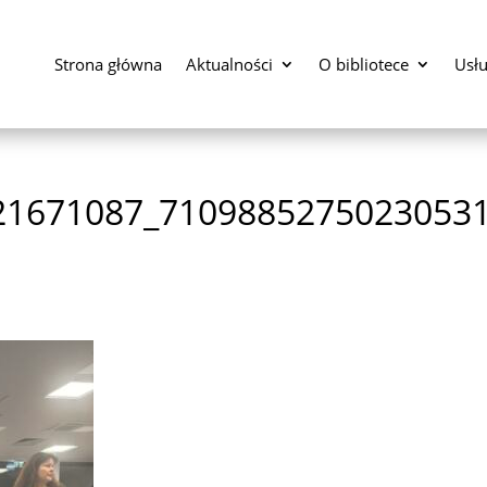
Strona główna
Aktualności
O bibliotece
Usłu
21671087_7109885275023053