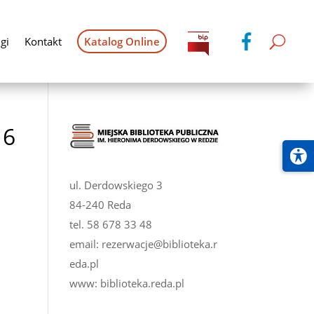
gi
Kontakt
Katalog Online
16
ul. Derdowskiego 3
84-240 Reda
tel.
58 678 33 48
email:
rezerwacje@biblioteka.r
eda.pl
www:
biblioteka.reda.pl